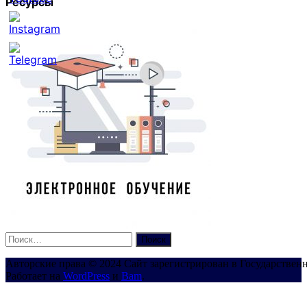
Ресурсы
Set
Youtube
Channel
ID
Найти:
Авторские права © 2024 Сайт зарегистрирован в Государствен
Работает на
WordPress
и
Bam
.