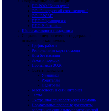
Общественные организации
ПО РОО “Белая русь”
ОО “Белорусский союз женщин”
ОО “БРСМ”
ППО Обучающихся
ППО Работников
Школа активного гражданина
Социально-педагогическая поддержка и
психологическая помощь
График работы
Региональная карта помощи
Дом без насилия
Закон и порядок
Пропаганда ЗОЖ
Советы психолога
Учащимся
Родителям
Педагогам
Безопасность в сети интернет
Тесты
Экстренная психологическая помощь
Нормативные правовые документы
работников социально-педагогической