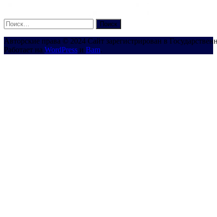
Найти:
Авторские права © 2024 Сайт зарегистрирован в Государствен
Работает на
WordPress
и
Bam
.