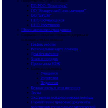
Общественные организации
ПО РОО “Белая русь”
ОО “Белорусский союз женщин”
ОО “БРСМ”
ППО Обучающихся
ППО Работников
Школа активного гражданина
Социально-педагогическая поддержка и
психологическая помощь
График работы
Региональная карта помощи
Дом без насилия
Закон и порядок
Пропаганда ЗОЖ
Советы психолога
Учащимся
Родителям
Педагогам
Безопасность в сети интернет
Тесты
Экстренная психологическая помощь
Нормативные правовые документы
работников социально-педагогической