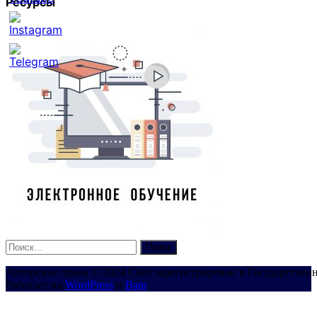
Ресурсы
Set
Youtube
Channel
ID
Найти:
Авторские права © 2024 Сайт зарегистрирован в Государствен
Работает на
WordPress
и
Bam
.