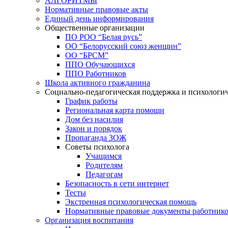
АЛГОРИТМЫ
Нормативные правовые акты
Единый день информирования
Общественные организации
ПО РОО “Белая русь”
ОО “Белорусский союз женщин”
ОО “БРСМ”
ППО Обучающихся
ППО Работников
Школа активного гражданина
Социально-педагогическая поддержка и психологи
График работы
Региональная карта помощи
Дом без насилия
Закон и порядок
Пропаганда ЗОЖ
Советы психолога
Учащимся
Родителям
Педагогам
Безопасность в сети интернет
Тесты
Экстренная психологическая помощь
Нормативные правовые документы работнико
Организация воспитания