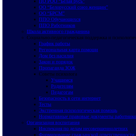
ПО РОО “Белая русь”
ОО “Белорусский союз женщин”
ОО “БРСМ”
ППО Обучающихся
ППО Работников
Школа активного гражданина
Социально-педагогическая поддержка и психологи
График работы
Региональная карта помощи
Дом без насилия
Закон и порядок
Пропаганда ЗОЖ
Советы психолога
Учащимся
Родителям
Педагогам
Безопасность в сети интернет
Тесты
Экстренная психологическая помощь
Нормативные правовые документы работнико
Организация воспитания
Инспекция по делам несовершеннолетних
Формирование гражданской ответственности 