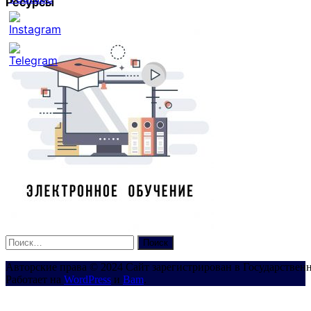
Ресурсы
Set
Youtube
Channel
ID
Найти:
Авторские права © 2024 Сайт зарегистрирован в Государствен
Работает на
WordPress
и
Bam
.