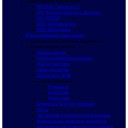
Общественные организации
ПО РОО “Белая русь”
ОО “Белорусский союз женщин”
ОО “БРСМ”
ППО Обучающихся
ППО Работников
Школа активного гражданина
Социально-педагогическая поддержка и
психологическая помощь
График работы
Региональная карта помощи
Дом без насилия
Закон и порядок
Пропаганда ЗОЖ
Советы психолога
Учащимся
Родителям
Педагогам
Безопасность в сети интернет
Тесты
Экстренная психологическая помощь
Нормативные правовые документы
работников социально-педагогической