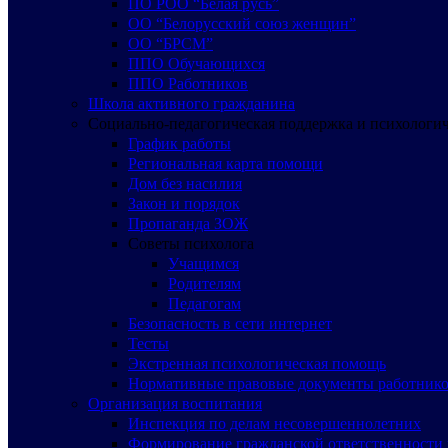
ПО РОО “Белая русь”
ОО “Белорусский союз женщин”
ОО “БРСМ”
ППО Обучающихся
ППО Работников
Школа активного гражданина
Социально-педагогическая поддержка и психологи
График работы
Региональная карта помощи
Дом без насилия
Закон и порядок
Пропаганда ЗОЖ
Советы психолога
Учащимся
Родителям
Педагогам
Безопасность в сети интернет
Тесты
Экстренная психологическая помощь
Нормативные правовые документы работнико
Организация воспитания
Инспекция по делам несовершеннолетних
Формирование гражданской ответственности 