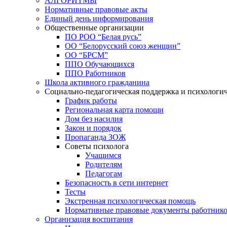
АЛГОРИТМЫ
Нормативные правовые акты
Единый день информирования
Общественные организации
ПО РОО “Белая русь”
ОО “Белорусский союз женщин”
ОО “БРСМ”
ППО Обучающихся
ППО Работников
Школа активного гражданина
Социально-педагогическая поддержка и психологи
График работы
Региональная карта помощи
Дом без насилия
Закон и порядок
Пропаганда ЗОЖ
Советы психолога
Учащимся
Родителям
Педагогам
Безопасность в сети интернет
Тесты
Экстренная психологическая помощь
Нормативные правовые документы работнико
Организация воспитания