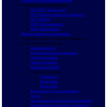
Единый день информирования
Общественные организации
ПО РОО “Белая русь”
ОО “Белорусский союз женщин”
ОО “БРСМ”
ППО Обучающихся
ППО Работников
Школа активного гражданина
Социально-педагогическая поддержка и
психологическая помощь
График работы
Региональная карта помощи
Дом без насилия
Закон и порядок
Пропаганда ЗОЖ
Советы психолога
Учащимся
Родителям
Педагогам
Безопасность в сети интернет
Тесты
Экстренная психологическая помощь
Нормативные правовые документы