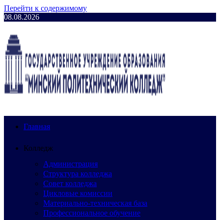
Перейти к содержимому
08.08.2026
Главная
Колледж
Администрация
Структура колледжа
Совет колледжа
Цикловые комиссии
Материально-техническая база
Профессиональное обучение