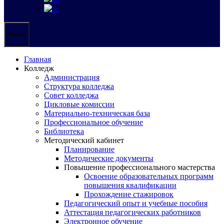
Меню
Главная
Колледж
Администрация
Структура колледжа
Совет колледжа
Цикловые комиссии
Материально-техническая база
Профессиональное обучение
Библиотека
Методический кабинет
Планирование
Методические документы
Повышение профессионального мастерства
Освоение образовательных программ
повышения квалификации
Прохождение стажировок
Педагогический опыт и учебные пособия
Аттестация педагогических работников
Электронное обучение