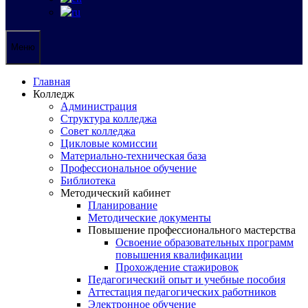
Меню
Главная
Колледж
Администрация
Структура колледжа
Совет колледжа
Цикловые комиссии
Материально-техническая база
Профессиональное обучение
Библиотека
Методический кабинет
Планирование
Методические документы
Повышение профессионального мастерства
Освоение образовательных программ
повышения квалификации
Прохождение стажировок
Педагогический опыт и учебные пособия
Аттестация педагогических работников
Электронное обучение