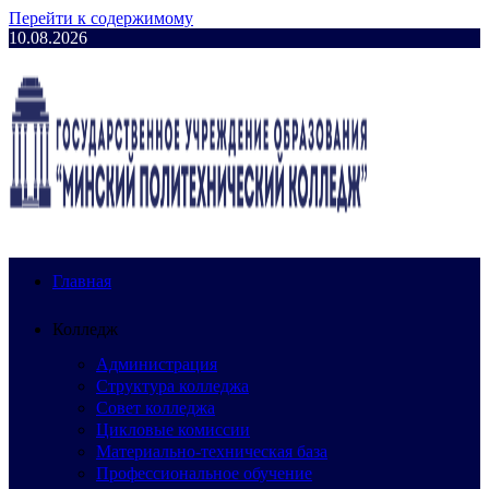
Перейти к содержимому
10.08.2026
Главная
Колледж
Администрация
Структура колледжа
Совет колледжа
Цикловые комиссии
Материально-техническая база
Профессиональное обучение