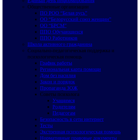
Единый день информирования
Общественные организации
ПО РОО “Белая русь”
ОО “Белорусский союз женщин”
ОО “БРСМ”
ППО Обучающихся
ППО Работников
Школа активного гражданина
Социально-педагогическая поддержка и
психологическая помощь
График работы
Региональная карта помощи
Дом без насилия
Закон и порядок
Пропаганда ЗОЖ
Советы психолога
Учащимся
Родителям
Педагогам
Безопасность в сети интернет
Тесты
Экстренная психологическая помощь
Нормативные правовые документы