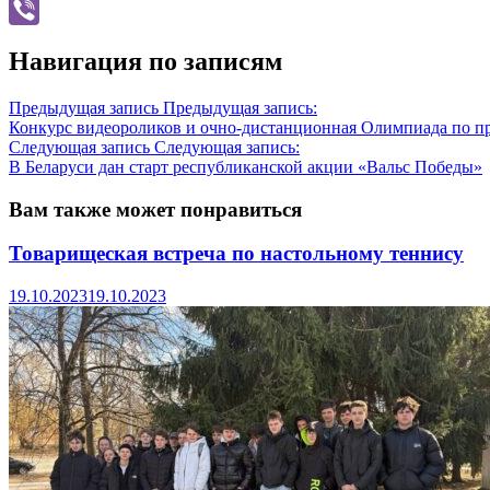
Telegram
Viber
Навигация по записям
Предыдущая запись
Предыдущая запись:
Конкурс видеороликов и очно-дистанционная Олимпиада по п
Следующая запись
Следующая запись:
В Беларуси дан старт республиканской акции «Вальс Победы»
Вам также может понравиться
Товарищеская встреча по настольному теннису
19.10.2023
19.10.2023