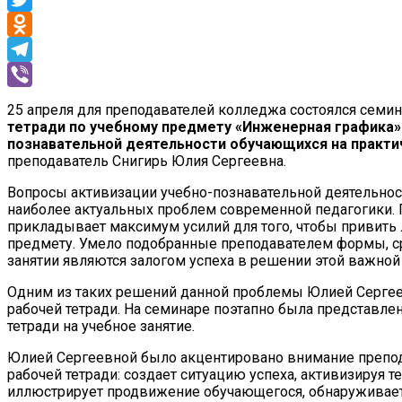
Twitter
Odnoklassniki
Telegram
Viber
25 апреля для преподавателей колледжа состоялся семин
тетради по учебному предмету «Инженерная графика» 
познавательной деятельности обучающихся
на практ
преподаватель Снигирь Юлия Сергеевна.
Вопросы активизации учебно-познавательной деятельност
наиболее актуальных проблем современной педагогики.
прикладывает максимум усилий для того, чтобы привить
предмету. Умело подобранные преподавателем формы, ср
занятии являются залогом успеха в решении этой важно
Одним из таких решений данной проблемы Юлией Серге
рабочей тетради. На семинаре поэтапно была представлен
тетради на учебное занятие.
Юлией Сергеевной было акцентировано внимание препод
рабочей тетради: создает ситуацию успеха, активизируя
иллюстрирует продвижение обучающегося, обнаруживает 