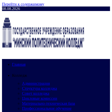
Перейти к содержимому
08.08.2026
Главная
Колледж
Администрация
Структура колледжа
Совет колледжа
Цикловые комиссии
Материально-техническая база
Профессиональное обучение