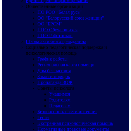
Единый день информирования
Общественные организации
ПО РОО “Белая русь”
ОО “Белорусский союз женщин”
ОО “БРСМ”
ППО Обучающихся
ППО Работников
Школа активного гражданина
Социально-педагогическая поддержка и
психологическая помощь
График работы
Региональная карта помощи
Дом без насилия
Закон и порядок
Пропаганда ЗОЖ
Советы психолога
Учащимся
Родителям
Педагогам
Безопасность в сети интернет
Тесты
Экстренная психологическая помощь
Нормативные правовые документы