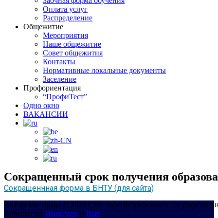
Заочная форма обучения
Оплата услуг
Распределение
Общежитие
Мероприятия
Наше общежитие
Совет общежития
Контакты
Нормативные локальные документы
Заселение
Профориентация
“ПрофиТест”
Одно окно
ВАКАНСИИ
Сокращенный срок получения образов
Сокращеннная форма в БНТУ (для сайта)
Авторские права © 2024 Сайт зарегистрирован в Государствен
Работает на
WordPress
и
Bam
.