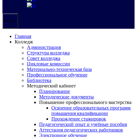
Меню
Главная
Колледж
Администрация
Структура колледжа
Совет колледжа
Цикловые комиссии
Материально-техническая база
Профессиональное обучение
Библиотека
Методический кабинет
Планирование
Методические документы
Повышение профессионального мастерства
Освоение образовательных программ
повышения квалификации
Прохождение стажировок
Педагогический опыт и учебные пособия
Аттестация педагогических работников
Электронное обучение