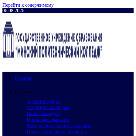
Перейти к содержимому
06.08.2026
Главная
Колледж
Администрация
Структура колледжа
Совет колледжа
Цикловые комиссии
Материально-техническая база
Профессиональное обучение