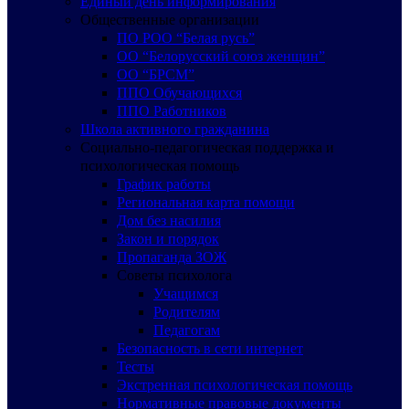
Единый день информирования
Общественные организации
ПО РОО “Белая русь”
ОО “Белорусский союз женщин”
ОО “БРСМ”
ППО Обучающихся
ППО Работников
Школа активного гражданина
Социально-педагогическая поддержка и
психологическая помощь
График работы
Региональная карта помощи
Дом без насилия
Закон и порядок
Пропаганда ЗОЖ
Советы психолога
Учащимся
Родителям
Педагогам
Безопасность в сети интернет
Тесты
Экстренная психологическая помощь
Нормативные правовые документы