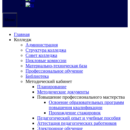
Меню
Главная
Колледж
Администрация
Структура колледжа
Совет колледжа
Цикловые комиссии
Материально-техническая база
Профессиональное обучение
Библиотека
Методический кабинет
Планирование
Методические документы
Повышение профессионального мастерства
Освоение образовательных программ
повышения квалификации
Прохождение стажировок
Педагогический опыт и учебные пособия
Аттестация педагогических работников
Электронное обучение