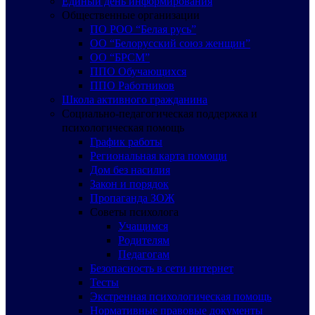
Единый день информирования
Общественные организации
ПО РОО “Белая русь”
ОО “Белорусский союз женщин”
ОО “БРСМ”
ППО Обучающихся
ППО Работников
Школа активного гражданина
Социально-педагогическая поддержка и
психологическая помощь
График работы
Региональная карта помощи
Дом без насилия
Закон и порядок
Пропаганда ЗОЖ
Советы психолога
Учащимся
Родителям
Педагогам
Безопасность в сети интернет
Тесты
Экстренная психологическая помощь
Нормативные правовые документы