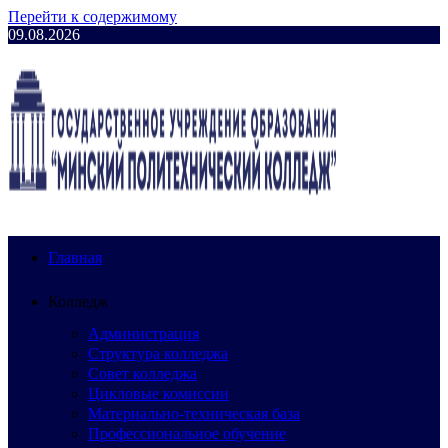
Перейти к содержимому
09.08.2026
Главная
Колледж
Администрация
Структура колледжа
Совет колледжа
Цикловые комиссии
Материально-техническая база
Профессиональное обучение