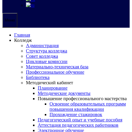
Меню
Главная
Колледж
Администрация
Структура колледжа
Совет колледжа
Цикловые комиссии
Материально-техническая база
Профессиональное обучение
Библиотека
Методический кабинет
Планирование
Методические документы
Повышение профессионального мастерства
Освоение образовательных программ
повышения квалификации
Прохождение стажировок
Педагогический опыт и учебные пособия
Аттестация педагогических работников
Электронное обучение