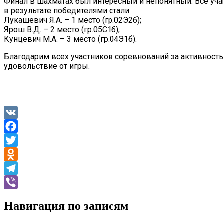
Финал в шахматах был интересный и непонятный. Все учащ
в результате победителями стали:
Лукашевич Я.А. – 1 место (гр.02Э2б);
Ярош В.Д. – 2 место (гр.05С1б);
Кунцевич М.А. – 3 место (гр.04Э1б).
Благодарим всех участников соревнований за активность!
удовольствие от игры.
VK
Facebook
Twitter
Odnoklassniki
Telegram
Viber
Навигация по записям