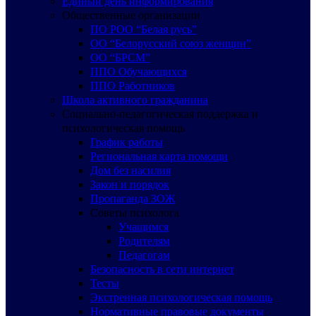
Единый день информирования
Общественные организации
ПО РОО “Белая русь”
ОО “Белорусский союз женщин”
ОО “БРСМ”
ППО Обучающихся
ППО Работников
Школа активного гражданина
Социально-педагогическая поддержка и
психологическая помощь
График работы
Региональная карта помощи
Дом без насилия
Закон и порядок
Пропаганда ЗОЖ
Советы психолога
Учащимся
Родителям
Педагогам
Безопасность в сети интернет
Тесты
Экстренная психологическая помощь
Нормативные правовые документы