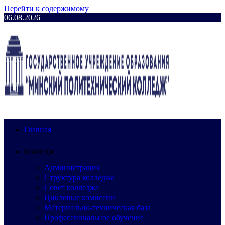
Перейти к содержимому
06.08.2026
Главная
Колледж
Администрация
Структура колледжа
Совет колледжа
Цикловые комиссии
Материально-техническая база
Профессиональное обучение