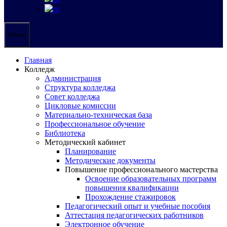
Меню
Главная
Колледж
Администрация
Структура колледжа
Совет колледжа
Цикловые комиссии
Материально-техническая база
Профессиональное обучение
Библиотека
Методический кабинет
Планирование
Методические документы
Повышение профессионального мастерства
Освоение образовательных программ
повышения квалификации
Прохождение стажировок
Педагогический опыт и учебные пособия
Аттестация педагогических работников
Электронное обучение