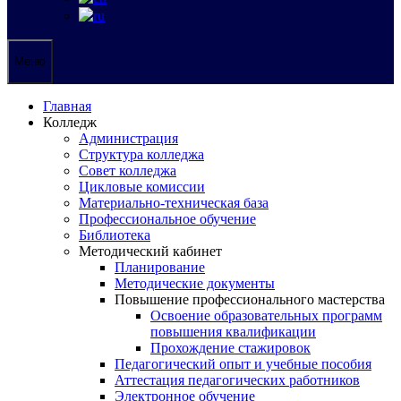
Меню
Главная
Колледж
Администрация
Структура колледжа
Совет колледжа
Цикловые комиссии
Материально-техническая база
Профессиональное обучение
Библиотека
Методический кабинет
Планирование
Методические документы
Повышение профессионального мастерства
Освоение образовательных программ
повышения квалификации
Прохождение стажировок
Педагогический опыт и учебные пособия
Аттестация педагогических работников
Электронное обучение