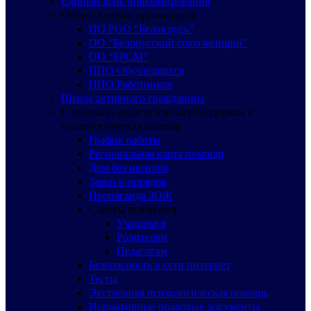
Единый день информирования
Общественные организации
ПО РОО “Белая русь”
ОО “Белорусский союз женщин”
ОО “БРСМ”
ППО Обучающихся
ППО Работников
Школа активного гражданина
Социально-педагогическая поддержка и
психологическая помощь
График работы
Региональная карта помощи
Дом без насилия
Закон и порядок
Пропаганда ЗОЖ
Советы психолога
Учащимся
Родителям
Педагогам
Безопасность в сети интернет
Тесты
Экстренная психологическая помощь
Нормативные правовые документы