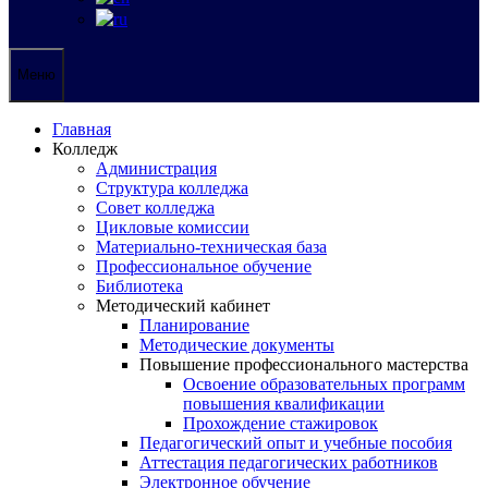
Меню
Главная
Колледж
Администрация
Структура колледжа
Совет колледжа
Цикловые комиссии
Материально-техническая база
Профессиональное обучение
Библиотека
Методический кабинет
Планирование
Методические документы
Повышение профессионального мастерства
Освоение образовательных программ
повышения квалификации
Прохождение стажировок
Педагогический опыт и учебные пособия
Аттестация педагогических работников
Электронное обучение