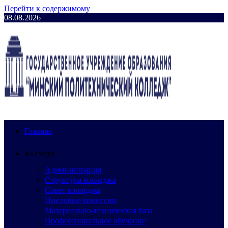
Перейти к содержимому
08.08.2026
Главная
Колледж
Администрация
Структура колледжа
Совет колледжа
Цикловые комиссии
Материально-техническая база
Профессиональное обучение