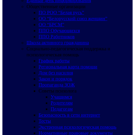
Единый день информирования
Общественные организации
ПО РОО “Белая русь”
ОО “Белорусский союз женщин”
ОО “БРСМ”
ППО Обучающихся
ППО Работников
Школа активного гражданина
Социально-педагогическая поддержка и
психологическая помощь
График работы
Региональная карта помощи
Дом без насилия
Закон и порядок
Пропаганда ЗОЖ
Советы психолога
Учащимся
Родителям
Педагогам
Безопасность в сети интернет
Тесты
Экстренная психологическая помощь
Нормативные правовые документы