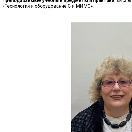
Преподаваемые учебные предметы и практики:
«Испыт
«Технология и оборудование С и МИМС».