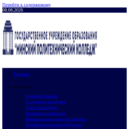
Перейти к содержимому
08.08.2026
Главная
Колледж
Администрация
Структура колледжа
Совет колледжа
Цикловые комиссии
Материально-техническая база
Профессиональное обучение