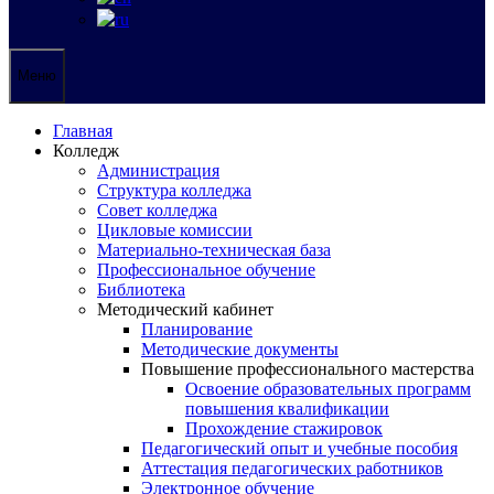
Меню
Главная
Колледж
Администрация
Структура колледжа
Совет колледжа
Цикловые комиссии
Материально-техническая база
Профессиональное обучение
Библиотека
Методический кабинет
Планирование
Методические документы
Повышение профессионального мастерства
Освоение образовательных программ
повышения квалификации
Прохождение стажировок
Педагогический опыт и учебные пособия
Аттестация педагогических работников
Электронное обучение