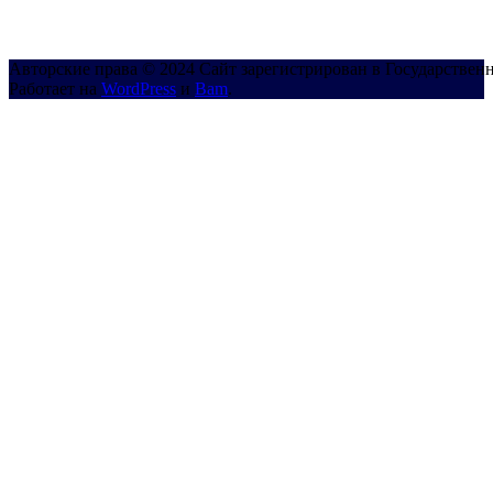
Авторские права © 2024 Сайт зарегистрирован в Государствен
Работает на
WordPress
и
Bam
.