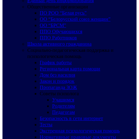
Единый день информирования
Общественные организации
ПО РОО “Белая русь”
ОО “Белорусский союз женщин”
ОО “БРСМ”
ППО Обучающихся
ППО Работников
Школа активного гражданина
Социально-педагогическая поддержка и
психологическая помощь
График работы
Региональная карта помощи
Дом без насилия
Закон и порядок
Пропаганда ЗОЖ
Советы психолога
Учащимся
Родителям
Педагогам
Безопасность в сети интернет
Тесты
Экстренная психологическая помощь
Нормативные правовые документы