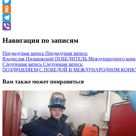
Facebook
Twitter
Odnoklassniki
Telegram
Viber
Навигация по записям
Предыдущая запись
Предыдущая запись:
Владислав Пильковский ПОБЕДИТЕЛЬ Международного конкур
Следующая запись
Следующая запись:
ПОЗДРАВЛЯЕМ С ПОБЕДОЙ В МЕЖДУНАРОДНОМ КОНК
Вам также может понравиться