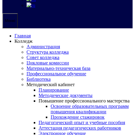
Меню
Главная
Колледж
Администрация
Структура колледжа
Совет колледжа
Цикловые комиссии
Материально-техническая база
Профессиональное обучение
Библиотека
Методический кабинет
Планирование
Методические документы
Повышение профессионального мастерства
Освоение образовательных программ
повышения квалификации
Прохождение стажировок
Педагогический опыт и учебные пособия
Аттестация педагогических работников
Электронное обучение