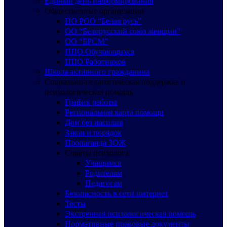
Единый день информирования
Общественные организации
ПО РОО “Белая русь”
ОО “Белорусский союз женщин”
ОО “БРСМ”
ППО Обучающихся
ППО Работников
Школа активного гражданина
Социально-педагогическая поддержка и
психологическая помощь
График работы
Региональная карта помощи
Дом без насилия
Закон и порядок
Пропаганда ЗОЖ
Советы психолога
Учащимся
Родителям
Педагогам
Безопасность в сети интернет
Тесты
Экстренная психологическая помощь
Нормативные правовые документы