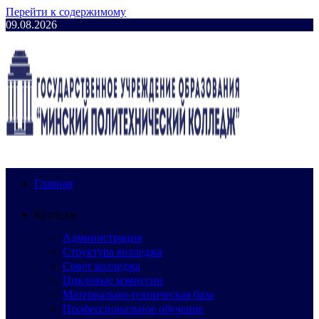
Перейти к содержимому
09.08.2026
Главная
Колледж
Администрация
Структура колледжа
Совет колледжа
Цикловые комиссии
Материально-техническая база
Профессиональное обучение