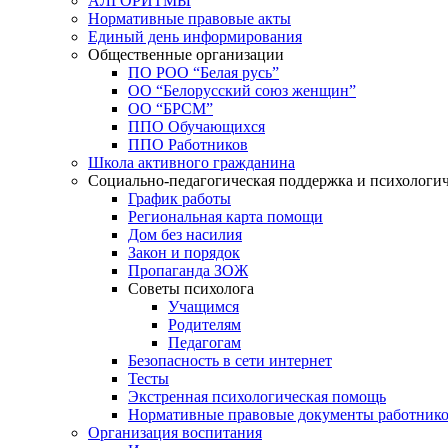
АЛГОРИТМЫ
Нормативные правовые акты
Единый день информирования
Общественные организации
ПО РОО “Белая русь”
ОО “Белорусский союз женщин”
ОО “БРСМ”
ППО Обучающихся
ППО Работников
Школа активного гражданина
Социально-педагогическая поддержка и психологи
График работы
Региональная карта помощи
Дом без насилия
Закон и порядок
Пропаганда ЗОЖ
Советы психолога
Учащимся
Родителям
Педагогам
Безопасность в сети интернет
Тесты
Экстренная психологическая помощь
Нормативные правовые документы работнико
Организация воспитания