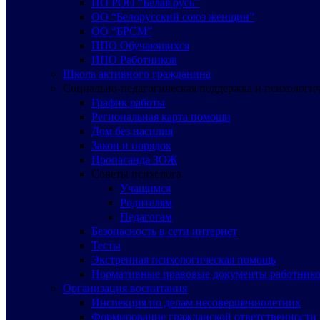
ПО РОО “Белая русь”
ОО “Белорусский союз женщин”
ОО “БРСМ”
ППО Обучающихся
ППО Работников
Школа активного гражданина
Социально-педагогическая поддержка и психологи
График работы
Региональная карта помощи
Дом без насилия
Закон и порядок
Пропаганда ЗОЖ
Советы психолога
Учащимся
Родителям
Педагогам
Безопасность в сети интернет
Тесты
Экстренная психологическая помощь
Нормативные правовые документы работнико
Организация воспитания
Инспекция по делам несовершеннолетних
Формирование гражданской ответственности 