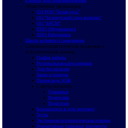
Единый день информирования
Общественные организации
ПО РОО “Белая русь”
ОО “Белорусский союз женщин”
ОО “БРСМ”
ППО Обучающихся
ППО Работников
Школа активного гражданина
Социально-педагогическая поддержка и
психологическая помощь
График работы
Региональная карта помощи
Дом без насилия
Закон и порядок
Пропаганда ЗОЖ
Советы психолога
Учащимся
Родителям
Педагогам
Безопасность в сети интернет
Тесты
Экстренная психологическая помощь
Нормативные правовые документы