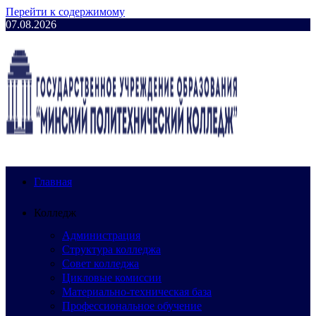
Перейти к содержимому
07.08.2026
Главная
Колледж
Администрация
Структура колледжа
Совет колледжа
Цикловые комиссии
Материально-техническая база
Профессиональное обучение