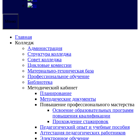
Меню
Главная
Колледж
Администрация
Структура колледжа
Совет колледжа
Цикловые комиссии
Материально-техническая база
Профессиональное обучение
Библиотека
Методический кабинет
Планирование
Методические документы
Повышение профессионального мастерства
Освоение образовательных программ
повышения квалификации
Прохождение стажировок
Педагогический опыт и учебные пособия
Аттестация педагогических работников
Электронное обучение