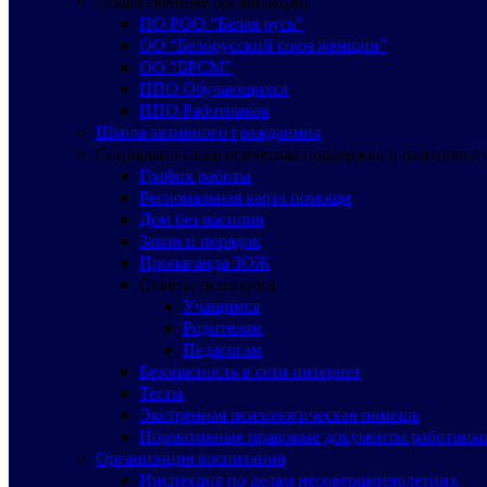
Общественные организации
ПО РОО “Белая русь”
ОО “Белорусский союз женщин”
ОО “БРСМ”
ППО Обучающихся
ППО Работников
Школа активного гражданина
Социально-педагогическая поддержка и психологи
График работы
Региональная карта помощи
Дом без насилия
Закон и порядок
Пропаганда ЗОЖ
Советы психолога
Учащимся
Родителям
Педагогам
Безопасность в сети интернет
Тесты
Экстренная психологическая помощь
Нормативные правовые документы работнико
Организация воспитания
Инспекция по делам несовершеннолетних