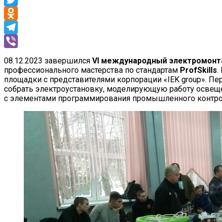
Twitter
Odnoklassniki
Telegram
Viber
08.12.2023 завершился
VI международный электромон
профессионального мастерства по стандартам
ProfSkills
.
площадки с представителями корпорации «IEK group». Пер
собрать электроустановку, моделирующую работу освещ
с элементами программирования промышленного контро