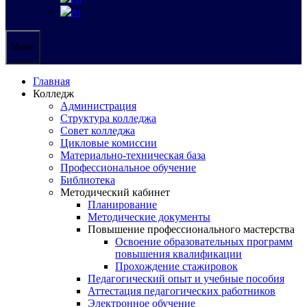
Меню
Главная
Колледж
Администрация
Структура колледжа
Совет колледжа
Цикловые комиссии
Материально-техническая база
Профессиональное обучение
Библиотека
Методический кабинет
Планирование
Методические документы
Повышение профессионального мастерства
Освоение образовательных программ
повышения квалификации
Прохождение стажировок
Педагогический опыт и учебные пособия
Аттестация педагогических работников
Электронное обучение