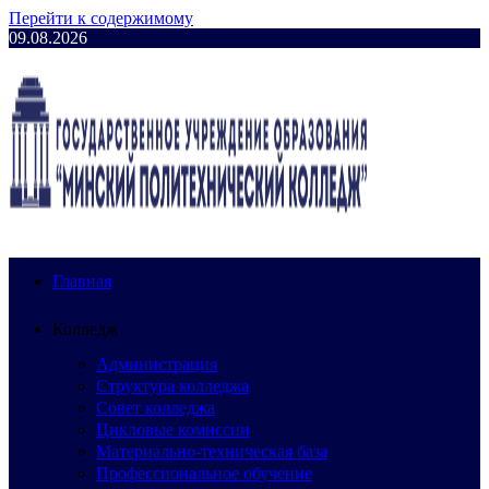
Перейти к содержимому
09.08.2026
Главная
Колледж
Администрация
Структура колледжа
Совет колледжа
Цикловые комиссии
Материально-техническая база
Профессиональное обучение