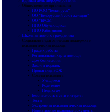
Единый день информирования
Общественные организации
ПО РОО “Белая русь”
ОО “Белорусский союз женщин”
ОО “БРСМ”
ППО Обучающихся
ППО Работников
Школа активного гражданина
Социально-педагогическая поддержка и
психологическая помощь
График работы
Региональная карта помощи
Дом без насилия
Закон и порядок
Пропаганда ЗОЖ
Советы психолога
Учащимся
Родителям
Педагогам
Безопасность в сети интернет
Тесты
Экстренная психологическая помощь
Нормативные правовые документы