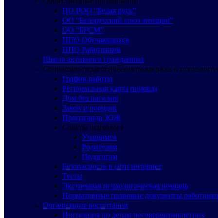
Общественные организации
ПО РОО “Белая русь”
ОО “Белорусский союз женщин”
ОО “БРСМ”
ППО Обучающихся
ППО Работников
Школа активного гражданина
Социально-педагогическая поддержка и психологи
График работы
Региональная карта помощи
Дом без насилия
Закон и порядок
Пропаганда ЗОЖ
Советы психолога
Учащимся
Родителям
Педагогам
Безопасность в сети интернет
Тесты
Экстренная психологическая помощь
Нормативные правовые документы работнико
Организация воспитания
Инспекция по делам несовершеннолетних