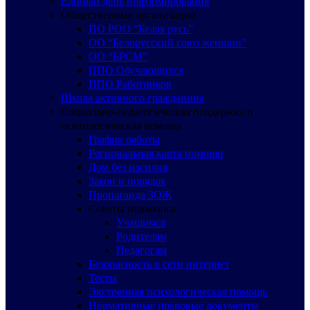
Единый день информирования
Общественные организации
ПО РОО “Белая русь”
ОО “Белорусский союз женщин”
ОО “БРСМ”
ППО Обучающихся
ППО Работников
Школа активного гражданина
Социально-педагогическая поддержка и
психологическая помощь
График работы
Региональная карта помощи
Дом без насилия
Закон и порядок
Пропаганда ЗОЖ
Советы психолога
Учащимся
Родителям
Педагогам
Безопасность в сети интернет
Тесты
Экстренная психологическая помощь
Нормативные правовые документы