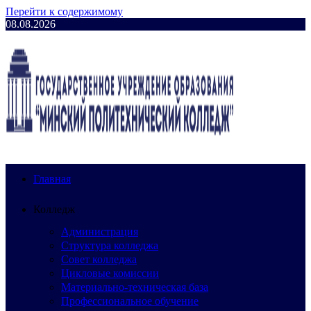
Перейти к содержимому
08.08.2026
Главная
Колледж
Администрация
Структура колледжа
Совет колледжа
Цикловые комиссии
Материально-техническая база
Профессиональное обучение