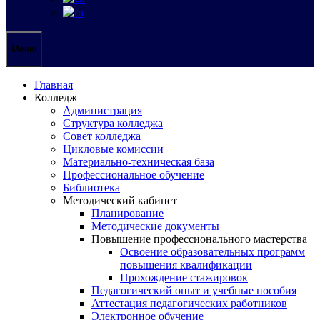
Меню
Главная
Колледж
Администрация
Структура колледжа
Совет колледжа
Цикловые комиссии
Материально-техническая база
Профессиональное обучение
Библиотека
Методический кабинет
Планирование
Методические документы
Повышение профессионального мастерства
Освоение образовательных программ
повышения квалификации
Прохождение стажировок
Педагогический опыт и учебные пособия
Аттестация педагогических работников
Электронное обучение