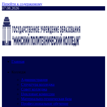
Перейти к содержимому
07.08.2026
Главная
Колледж
Администрация
Структура колледжа
Совет колледжа
Цикловые комиссии
Материально-техническая база
Профессиональное обучение