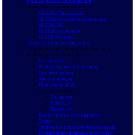
Единый день информирования
Общественные организации
ПО РОО “Белая русь”
ОО “Белорусский союз женщин”
ОО “БРСМ”
ППО Обучающихся
ППО Работников
Школа активного гражданина
Социально-педагогическая поддержка и
психологическая помощь
График работы
Региональная карта помощи
Дом без насилия
Закон и порядок
Пропаганда ЗОЖ
Советы психолога
Учащимся
Родителям
Педагогам
Безопасность в сети интернет
Тесты
Экстренная психологическая помощь
Нормативные правовые документы