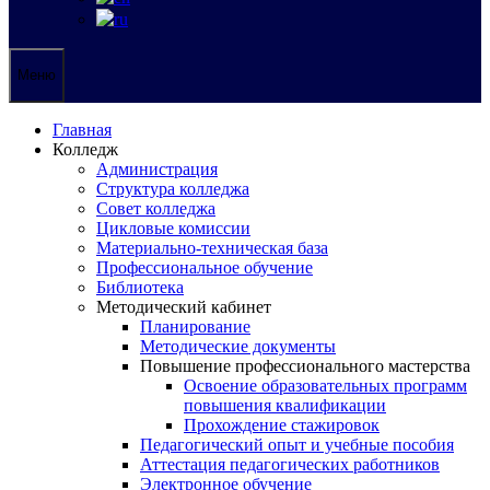
Меню
Главная
Колледж
Администрация
Структура колледжа
Совет колледжа
Цикловые комиссии
Материально-техническая база
Профессиональное обучение
Библиотека
Методический кабинет
Планирование
Методические документы
Повышение профессионального мастерства
Освоение образовательных программ
повышения квалификации
Прохождение стажировок
Педагогический опыт и учебные пособия
Аттестация педагогических работников
Электронное обучение