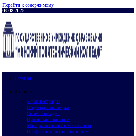
Перейти к содержимому
09.08.2026
Главная
Колледж
Администрация
Структура колледжа
Совет колледжа
Цикловые комиссии
Материально-техническая база
Профессиональное обучение