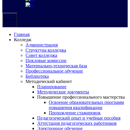
Меню
Главная
Колледж
Администрация
Структура колледжа
Совет колледжа
Цикловые комиссии
Материально-техническая база
Профессиональное обучение
Библиотека
Методический кабинет
Планирование
Методические документы
Повышение профессионального мастерства
Освоение образовательных программ
повышения квалификации
Прохождение стажировок
Педагогический опыт и учебные пособия
Аттестация педагогических работников
Электронное обучение