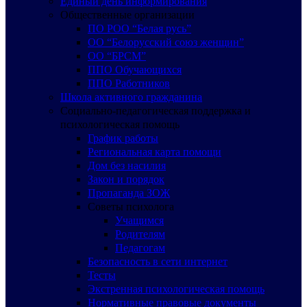
Единый день информирования
Общественные организации
ПО РОО “Белая русь”
ОО “Белорусский союз женщин”
ОО “БРСМ”
ППО Обучающихся
ППО Работников
Школа активного гражданина
Социально-педагогическая поддержка и
психологическая помощь
График работы
Региональная карта помощи
Дом без насилия
Закон и порядок
Пропаганда ЗОЖ
Советы психолога
Учащимся
Родителям
Педагогам
Безопасность в сети интернет
Тесты
Экстренная психологическая помощь
Нормативные правовые документы