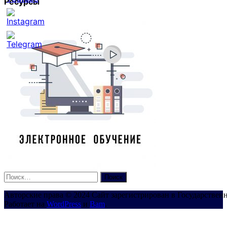
Ресурсы
Set
Youtube
Channel
ID
Найти:
Авторские права © 2024 Сайт зарегистрирован в Государствен
Работает на
WordPress
и
Bam
.