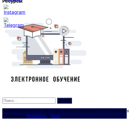
Ресурсы
Set
Youtube
Channel
ID
Найти:
Авторские права © 2024 Сайт зарегистрирован в Государствен
Работает на
WordPress
и
Bam
.