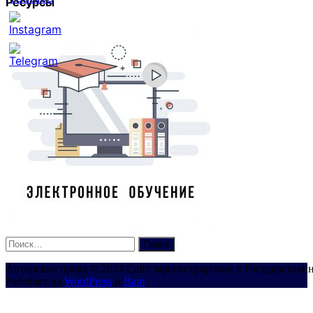
Ресурсы
Set
Youtube
Channel
ID
Найти:
Авторские права © 2024 Сайт зарегистрирован в Государствен
Работает на
WordPress
и
Bam
.