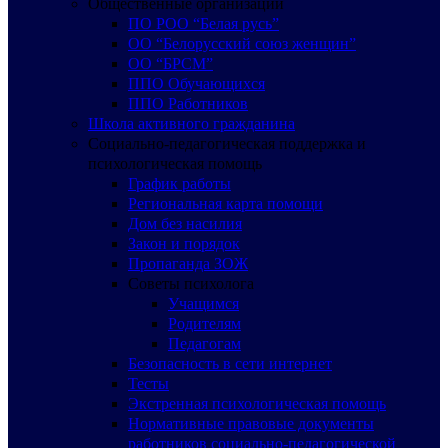
Общественные организации
ПО РОО “Белая русь”
ОО “Белорусский союз женщин”
ОО “БРСМ”
ППО Обучающихся
ППО Работников
Школа активного гражданина
Социально-педагогическая поддержка и
психологическая помощь
График работы
Региональная карта помощи
Дом без насилия
Закон и порядок
Пропаганда ЗОЖ
Советы психолога
Учащимся
Родителям
Педагогам
Безопасность в сети интернет
Тесты
Экстренная психологическая помощь
Нормативные правовые документы
работников социально-педагогической