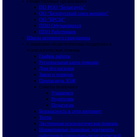
Общественные организации
ПО РОО “Белая русь”
ОО “Белорусский союз женщин”
ОО “БРСМ”
ППО Обучающихся
ППО Работников
Школа активного гражданина
Социально-педагогическая поддержка и
психологическая помощь
График работы
Региональная карта помощи
Дом без насилия
Закон и порядок
Пропаганда ЗОЖ
Советы психолога
Учащимся
Родителям
Педагогам
Безопасность в сети интернет
Тесты
Экстренная психологическая помощь
Нормативные правовые документы
работников социально-педагогической