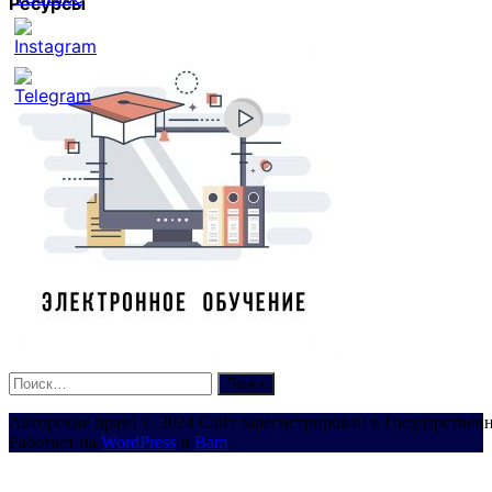
Ресурсы
Set
Youtube
Channel
ID
Найти:
Авторские права © 2024 Сайт зарегистрирован в Государствен
Работает на
WordPress
и
Bam
.