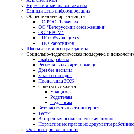
АЛГОРИТМЫ
Нормативные правовые акты
Единый день информирования
Общественные организации
ПО РОО “Белая русь”
ОО “Белорусский союз женщин”
ОО “БРСМ”
ППО Обучающихся
ППО Работников
Школа активного гражданина
Социально-педагогическая поддержка и психологи
График работы
Региональная карта помощи
Дом без насилия
Закон и порядок
Пропаганда ЗОЖ
Советы психолога
Учащимся
Родителям
Педагогам
Безопасность в сети интернет
Тесты
Экстренная психологическая помощь
Нормативные правовые документы работнико
Организация воспитания