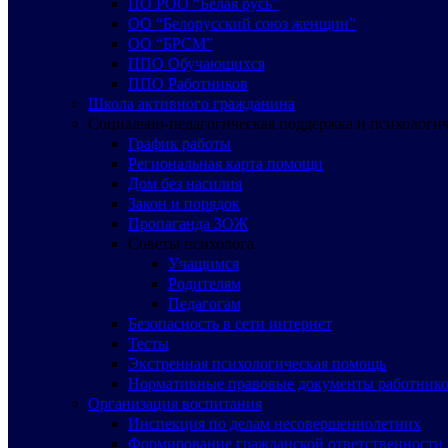
ПО РОО “Белая русь”
ОО “Белорусский союз женщин”
ОО “БРСМ”
ППО Обучающихся
ППО Работников
Школа активного гражданина
Социально-педагогическая поддержка и психологи
График работы
Региональная карта помощи
Дом без насилия
Закон и порядок
Пропаганда ЗОЖ
Советы психолога
Учащимся
Родителям
Педагогам
Безопасность в сети интернет
Тесты
Экстренная психологическая помощь
Нормативные правовые документы работнико
Организация воспитания
Инспекция по делам несовершеннолетних
Формирование гражданской ответственности 