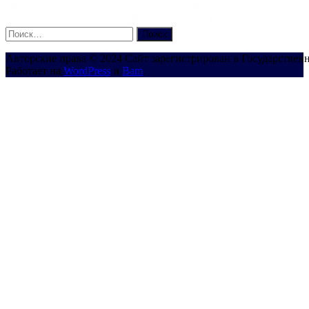
Найти:
Авторские права © 2024 Сайт зарегистрирован в Государствен
Работает на
WordPress
и
Bam
.