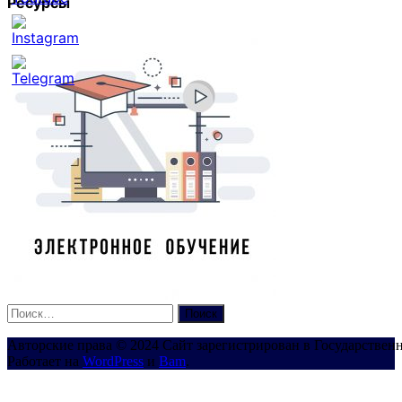
Ресурсы
Set
Youtube
Channel
ID
Найти:
Авторские права © 2024 Сайт зарегистрирован в Государствен
Работает на
WordPress
и
Bam
.