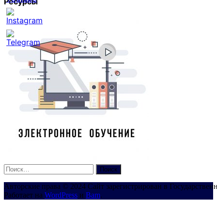
Ресурсы
Set
Youtube
Channel
ID
Найти:
Авторские права © 2024 Сайт зарегистрирован в Государствен
Работает на
WordPress
и
Bam
.