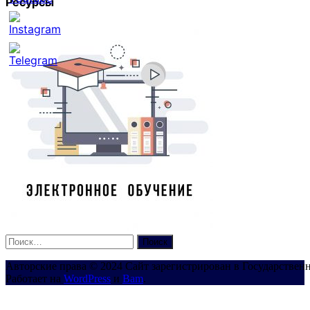
Ресурсы
Set
Youtube
Channel
ID
Найти:
Авторские права © 2024 Сайт зарегистрирован в Государствен
Работает на
WordPress
и
Bam
.