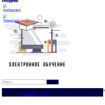
Ресурсы
Set
Youtube
Channel
ID
Найти:
Авторские права © 2024 Сайт зарегистрирован в Государствен
Работает на
WordPress
и
Bam
.