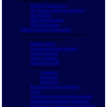
Общественные организации
ПО РОО “Белая русь”
ОО “Белорусский союз женщин”
ОО “БРСМ”
ППО Обучающихся
ППО Работников
Школа активного гражданина
Социально-педагогическая поддержка и
психологическая помощь
График работы
Региональная карта помощи
Дом без насилия
Закон и порядок
Пропаганда ЗОЖ
Советы психолога
Учащимся
Родителям
Педагогам
Безопасность в сети интернет
Тесты
Экстренная психологическая помощь
Нормативные правовые документы
работников социально-педагогической