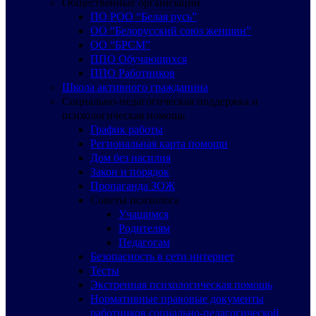
Общественные организации
ПО РОО “Белая русь”
ОО “Белорусский союз женщин”
ОО “БРСМ”
ППО Обучающихся
ППО Работников
Школа активного гражданина
Социально-педагогическая поддержка и
психологическая помощь
График работы
Региональная карта помощи
Дом без насилия
Закон и порядок
Пропаганда ЗОЖ
Советы психолога
Учащимся
Родителям
Педагогам
Безопасность в сети интернет
Тесты
Экстренная психологическая помощь
Нормативные правовые документы
работников социально-педагогической