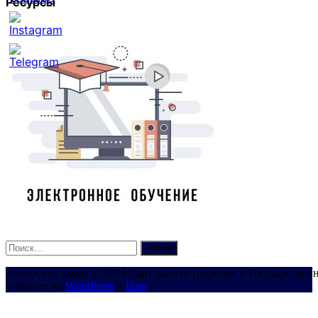
Ресурсы
Set
Youtube
Channel
ID
Найти:
Авторские права © 2024 Сайт зарегистрирован в Государствен
Работает на
WordPress
и
Bam
.