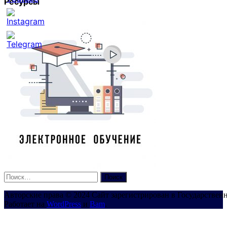
Ресурсы
Set
Youtube
Channel
ID
Найти:
Авторские права © 2024 Сайт зарегистрирован в Государствен
Работает на
WordPress
и
Bam
.