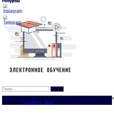
Ресурсы
Set
Youtube
Channel
ID
Найти:
Авторские права © 2024 Сайт зарегистрирован в Государствен
Работает на
WordPress
и
Bam
.