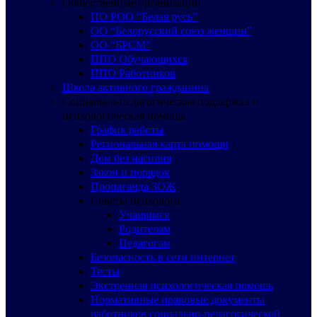
Общественные организации
ПО РОО “Белая русь”
ОО “Белорусский союз женщин”
ОО “БРСМ”
ППО Обучающихся
ППО Работников
Школа активного гражданина
Социально-педагогическая поддержка и
психологическая помощь
График работы
Региональная карта помощи
Дом без насилия
Закон и порядок
Пропаганда ЗОЖ
Советы психолога
Учащимся
Родителям
Педагогам
Безопасность в сети интернет
Тесты
Экстренная психологическая помощь
Нормативные правовые документы
работников социально-педагогической