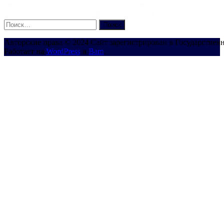
Найти:
Авторские права © 2024 Сайт зарегистрирован в Государствен
Работает на
WordPress
и
Bam
.