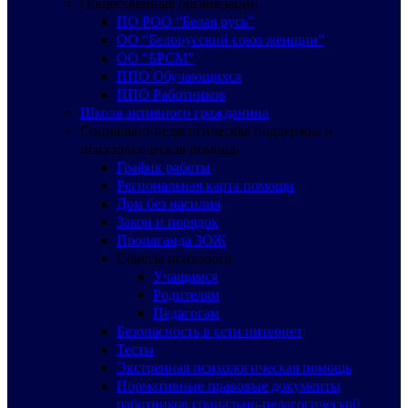
Общественные организации
ПО РОО “Белая русь”
ОО “Белорусский союз женщин”
ОО “БРСМ”
ППО Обучающихся
ППО Работников
Школа активного гражданина
Социально-педагогическая поддержка и
психологическая помощь
График работы
Региональная карта помощи
Дом без насилия
Закон и порядок
Пропаганда ЗОЖ
Советы психолога
Учащимся
Родителям
Педагогам
Безопасность в сети интернет
Тесты
Экстренная психологическая помощь
Нормативные правовые документы
работников социально-педагогической