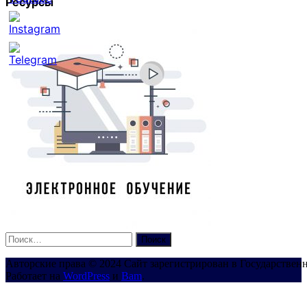
Ресурсы
Set
Youtube
Channel
ID
Найти:
Авторские права © 2024 Сайт зарегистрирован в Государствен
Работает на
WordPress
и
Bam
.