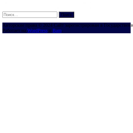
Найти:
Авторские права © 2024 Сайт зарегистрирован в Государствен
Работает на
WordPress
и
Bam
.