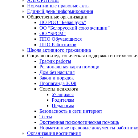
АЛГОРИТМЫ
Нормативные правовые акты
Единый день информирования
Общественные организации
ПО РОО “Белая русь”
ОО “Белорусский союз женщин”
ОО “БРСМ”
ППО Обучающихся
ППО Работников
Школа активного гражданина
Социально-педагогическая поддержка и психологи
График работы
Региональная карта помощи
Дом без насилия
Закон и порядок
Пропаганда ЗОЖ
Советы психолога
Учащимся
Родителям
Педагогам
Безопасность в сети интернет
Тесты
Экстренная психологическая помощь
Нормативные правовые документы работнико
Организация воспитания