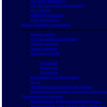
ПО РОО “Белая русь”
ОО “Белорусский союз женщин”
ОО “БРСМ”
ППО Обучающихся
ППО Работников
Школа активного гражданина
Социально-педагогическая поддержка и психологи
График работы
Региональная карта помощи
Дом без насилия
Закон и порядок
Пропаганда ЗОЖ
Советы психолога
Учащимся
Родителям
Педагогам
Безопасность в сети интернет
Тесты
Экстренная психологическая помощь
Нормативные правовые документы работнико
Организация воспитания
Инспекция по делам несовершеннолетних
Формирование гражданской ответственности 