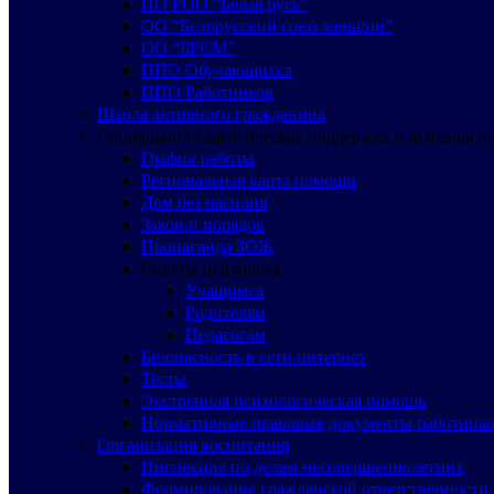
ПО РОО “Белая русь”
ОО “Белорусский союз женщин”
ОО “БРСМ”
ППО Обучающихся
ППО Работников
Школа активного гражданина
Социально-педагогическая поддержка и психологи
График работы
Региональная карта помощи
Дом без насилия
Закон и порядок
Пропаганда ЗОЖ
Советы психолога
Учащимся
Родителям
Педагогам
Безопасность в сети интернет
Тесты
Экстренная психологическая помощь
Нормативные правовые документы работнико
Организация воспитания
Инспекция по делам несовершеннолетних
Формирование гражданской ответственности 