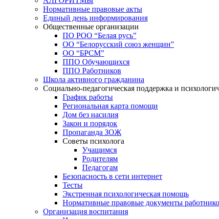
АЛГОРИТМЫ
Нормативные правовые акты
Единый день информирования
Общественные организации
ПО РОО “Белая русь”
ОО “Белорусский союз женщин”
ОО “БРСМ”
ППО Обучающихся
ППО Работников
Школа активного гражданина
Социально-педагогическая поддержка и психологи
График работы
Региональная карта помощи
Дом без насилия
Закон и порядок
Пропаганда ЗОЖ
Советы психолога
Учащимся
Родителям
Педагогам
Безопасность в сети интернет
Тесты
Экстренная психологическая помощь
Нормативные правовые документы работнико
Организация воспитания