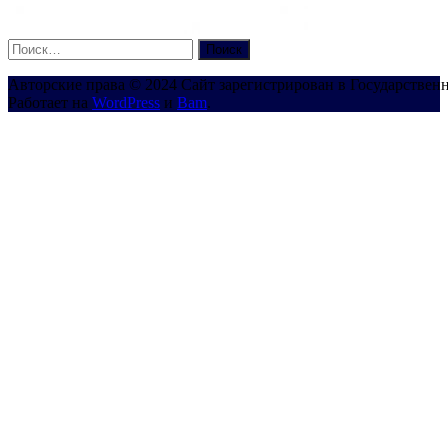
Найти:
Авторские права © 2024 Сайт зарегистрирован в Государствен
Работает на
WordPress
и
Bam
.