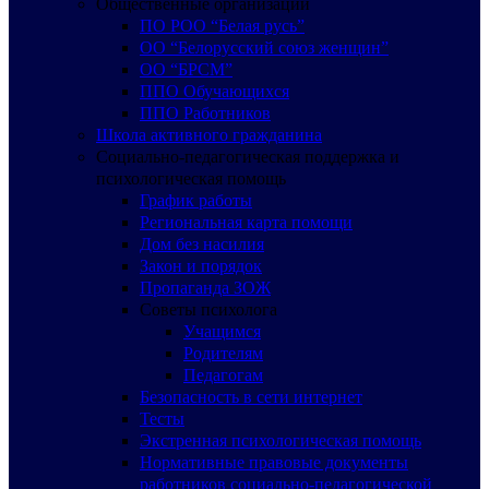
Общественные организации
ПО РОО “Белая русь”
ОО “Белорусский союз женщин”
ОО “БРСМ”
ППО Обучающихся
ППО Работников
Школа активного гражданина
Социально-педагогическая поддержка и
психологическая помощь
График работы
Региональная карта помощи
Дом без насилия
Закон и порядок
Пропаганда ЗОЖ
Советы психолога
Учащимся
Родителям
Педагогам
Безопасность в сети интернет
Тесты
Экстренная психологическая помощь
Нормативные правовые документы
работников социально-педагогической