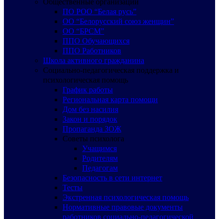
Общественные организации
ПО РОО “Белая русь”
ОО “Белорусский союз женщин”
ОО “БРСМ”
ППО Обучающихся
ППО Работников
Школа активного гражданина
Социально-педагогическая поддержка и
психологическая помощь
График работы
Региональная карта помощи
Дом без насилия
Закон и порядок
Пропаганда ЗОЖ
Советы психолога
Учащимся
Родителям
Педагогам
Безопасность в сети интернет
Тесты
Экстренная психологическая помощь
Нормативные правовые документы
работников социально-педагогической