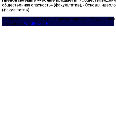
Преподаваемые учебные предметы:
«Обществоведение»
общественная опасность» (факультатив), «Основы идеоло
(факультатив)
Авторские права © 2024 Сайт зарегистрирован в Государствен
Работает на
WordPress
и
Bam
.