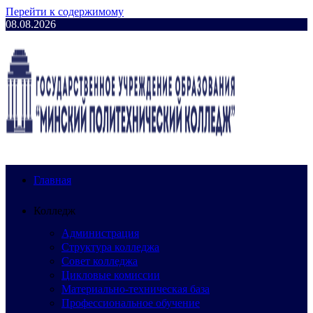
Перейти к содержимому
08.08.2026
Главная
Колледж
Администрация
Структура колледжа
Совет колледжа
Цикловые комиссии
Материально-техническая база
Профессиональное обучение