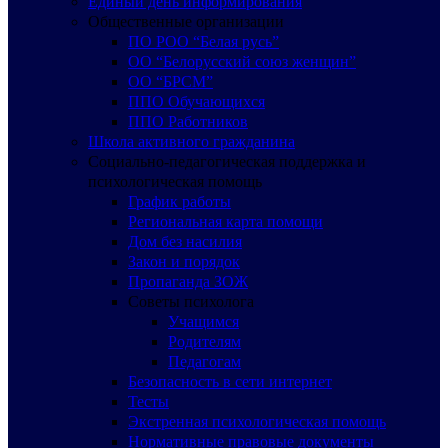
Единый день информирования
Общественные организации
ПО РОО “Белая русь”
ОО “Белорусский союз женщин”
ОО “БРСМ”
ППО Обучающихся
ППО Работников
Школа активного гражданина
Социально-педагогическая поддержка и
психологическая помощь
График работы
Региональная карта помощи
Дом без насилия
Закон и порядок
Пропаганда ЗОЖ
Советы психолога
Учащимся
Родителям
Педагогам
Безопасность в сети интернет
Тесты
Экстренная психологическая помощь
Нормативные правовые документы