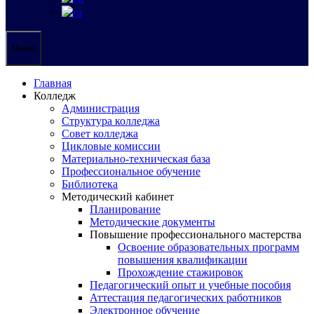
Меню
Главная
Колледж
Администрация
Структура колледжа
Совет колледжа
Цикловые комиссии
Материально-техническая база
Профессиональное обучение
Библиотека
Методический кабинет
Планирование
Методические документы
Повышение профессионального мастерства
Освоение образовательных программ
повышения квалификации
Прохождение стажировок
Педагогический опыт и учебные пособия
Аттестация педагогических работников
Электронное обучение