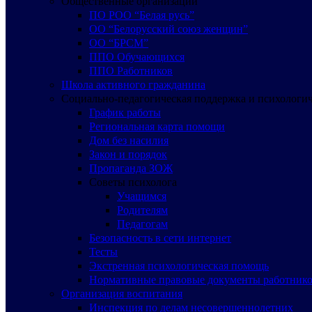
Общественные организации
ПО РОО “Белая русь”
ОО “Белорусский союз женщин”
ОО “БРСМ”
ППО Обучающихся
ППО Работников
Школа активного гражданина
Социально-педагогическая поддержка и психологи
График работы
Региональная карта помощи
Дом без насилия
Закон и порядок
Пропаганда ЗОЖ
Советы психолога
Учащимся
Родителям
Педагогам
Безопасность в сети интернет
Тесты
Экстренная психологическая помощь
Нормативные правовые документы работнико
Организация воспитания
Инспекция по делам несовершеннолетних