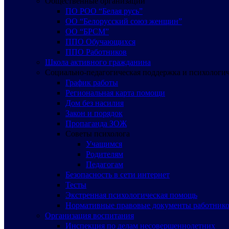
Общественные организации
ПО РОО “Белая русь”
ОО “Белорусский союз женщин”
ОО “БРСМ”
ППО Обучающихся
ППО Работников
Школа активного гражданина
Социально-педагогическая поддержка и психологи
График работы
Региональная карта помощи
Дом без насилия
Закон и порядок
Пропаганда ЗОЖ
Советы психолога
Учащимся
Родителям
Педагогам
Безопасность в сети интернет
Тесты
Экстренная психологическая помощь
Нормативные правовые документы работнико
Организация воспитания
Инспекция по делам несовершеннолетних